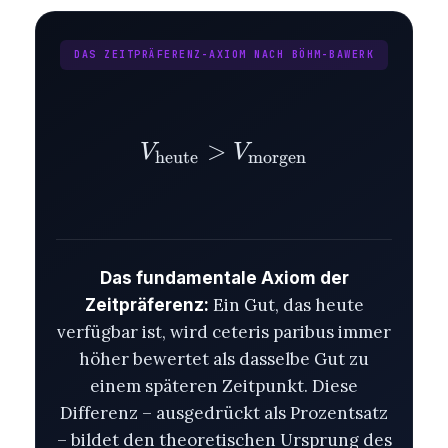
DAS ZEITPRÄFERENZ-AXIOM NACH BÖHM-BAWERK
>
V_{\text{heute}} 
V
V
heute
morgen
Das fundamentale Axiom der
Ein Gut, das heute
Zeitpräferenz:
verfügbar ist, wird ceteris paribus immer
höher bewertet als dasselbe Gut zu
einem späteren Zeitpunkt. Diese
Differenz – ausgedrückt als Prozentsatz
– bildet den theoretischen Ursprung des