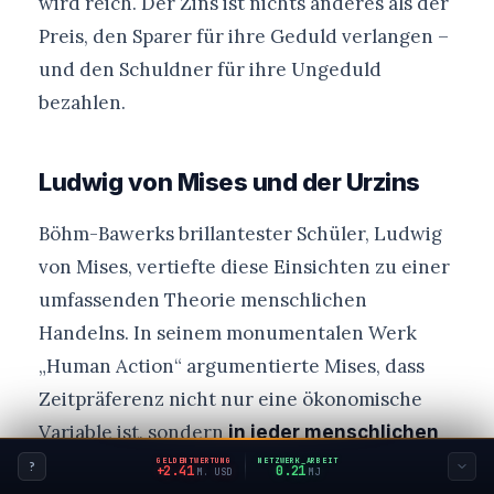
wird reich. Der Zins ist nichts anderes als der
Preis, den Sparer für ihre Geduld verlangen –
und den Schuldner für ihre Ungeduld
bezahlen.
Ludwig von Mises und der Urzins
Böhm-Bawerks brillantester Schüler, Ludwig
von Mises, vertiefte diese Einsichten zu einer
umfassenden Theorie menschlichen
Handelns. In seinem monumentalen Werk
„Human Action“ argumentierte Mises, dass
Zeitpräferenz nicht nur eine ökonomische
Variable ist, sondern
in jeder menschlichen
. Handeln
Handlung notwendig enthalten
GELDENTWERTUNG
NETZWERK_ARBEIT
?
+2.64
0.23
M. USD
MJ