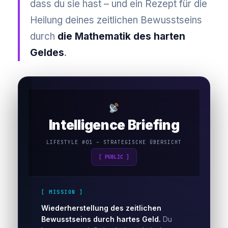
dass du sie hast – und ein Rezept für die
Heilung deines zeitlichen Bewusstseins
durch
die Mathematik des harten
Geldes
.
Intelligence Briefing
LIFESTYLE #01 – STRATEGISCHE ÜBERSICHT
[ PUBLIC ]
[ MISSION ]
Wiederherstellung des zeitlichen
Bewusstseins durch hartes Geld.
Du