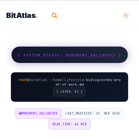
Zum
Inhalt
BitAtlas
Suchen
springen
[ SYSTEM_STATUS: MONUMENT_VALIDATED ]
root
@
bitatlas
:
~
/
home
/
lifestyle
/
biologisches-pro
of-of-work.md
[ LAYER: 01 ]
MONUMENT_VALIDATED
LAST_MODIFIED: 22. MÄR 2026
READ_TIME: 40 MIN