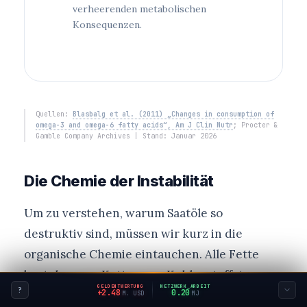
verheerenden metabolischen
Konsequenzen.
Quellen:
Blasbalg et al. (2011) „Changes in consumption of
omega-3 and omega-6 fatty acids“, Am J Clin Nutr
; Procter &
Gamble Company Archives | Stand: Januar 2026
Die Chemie der Instabilität
Um zu verstehen, warum Saatöle so
destruktiv sind, müssen wir kurz in die
organische Chemie eintauchen. Alle Fette
bestehen aus Ketten von Kohlenstoffatomen,
GELDENTWERTUNG
NETZWERK_ARBEIT
?
+2.71
0.22
die mit Wasserstoffatomen verbunden sind.
M. USD
MJ