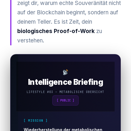
zeigt dir, warum echte Souveränität nicht
auf der Blockchain beginnt, sondern auf
deinem Teller. Es ist Zeit, dein
biologisches Proof-of-Work
zu
verstehen.
Intelligence Briefing
LIFESTYLE #03 – METABOLISCHE ÜBERSICHT
[ PUBLIC ]
[ MISSION ]
Wiederherstellung der metabolischen