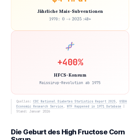
Jährliche Mais-Subventionen
0 → 2025:
0
→
2025
:
1970:
4B+
+400%
HFCS-Konsum
Maissirup-Revolution ab 1975
Quellen:
CDC National Diabetes Statistics Report 2025
,
USDA
Economic Research Service
,
WTF Happened in 1971 Database
|
Stand: Januar 2026
Die Geburt des High Fructose Corn
Syrup