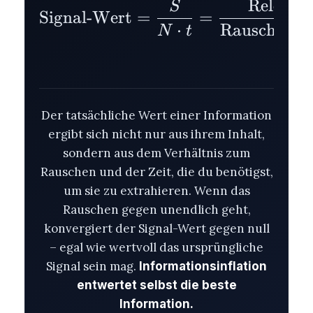
Relevan
S
\text{Signal-Wert} 
Signal-Wert
=
=
⋅
Rauschen
×
N
t
Der tatsächliche Wert einer Information
ergibt sich nicht nur aus ihrem Inhalt,
sondern aus dem Verhältnis zum
Rauschen und der Zeit, die du benötigst,
um sie zu extrahieren. Wenn das
Rauschen gegen unendlich geht,
konvergiert der Signal-Wert gegen null
– egal wie wertvoll das ursprüngliche
Signal sein mag.
Informationsinflation
entwertet selbst die beste
Information.