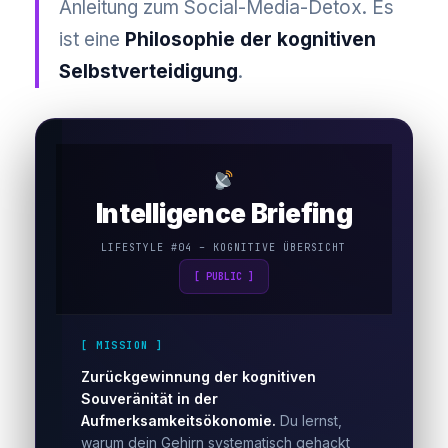
Anleitung zum Social-Media-Detox. Es
ist eine
Philosophie der kognitiven
Selbstverteidigung
.
Intelligence Briefing
LIFESTYLE #04 – KOGNITIVE ÜBERSICHT
[ PUBLIC ]
[ MISSION ]
Zurückgewinnung der kognitiven
Souveränität in der
Aufmerksamkeitsökonomie.
Du lernst,
warum dein Gehirn systematisch gehackt