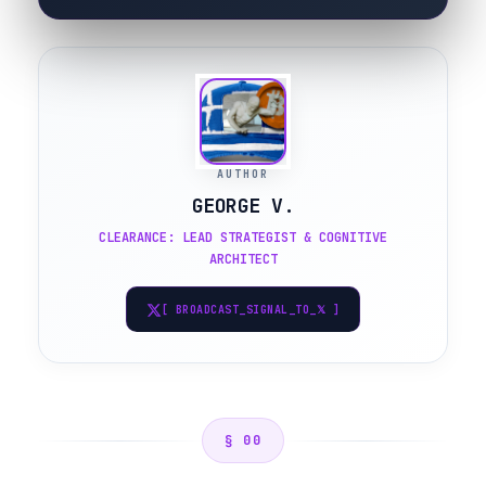
AUTHOR
GEORGE V.
CLEARANCE: LEAD STRATEGIST & COGNITIVE
ARCHITECT
[ BROADCAST_SIGNAL_TO_𝕏 ]
§ 00