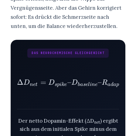
Vergnügensseite. Aber das Gehirn korrigiert
sofort: Es drückt die Schmerzseite nach
unten, um die Balance wiederherzustellen.
DAS NEUROCHEMISCHE GLEICHGEWICHT
Δ
=
–
\Delta D_{net} = D
–
D
D
D
R
n
e
t
s
p
ik
e
ba
se
l
in
e
a
d
a
pt
a
t
i
o
n
Der netto Dopamin-Effekt (ΔD
) ergibt
net
sich aus dem initialen Spike minus dem