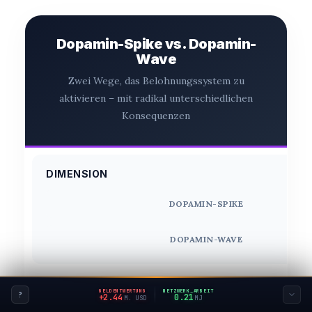
Dopamin-Spike vs. Dopamin-
Wave
Zwei Wege, das Belohnungssystem zu
aktivieren – mit radikal unterschiedlichen
Konsequenzen
DIMENSION
DOPAMIN-SPIKE
DOPAMIN-WAVE
Auslöser
GELDENTWERTUNG
NETZWERK_ARBEIT
?
+2.68
0.23
M. USD
MJ
Was den Dopamin-Anstieg triggert