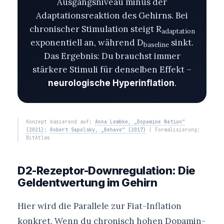
Ausgangsniveau minus der
Adaptationsreaktion des Gehirns. Bei
chronischer Stimulation steigt R
adaptation
exponentiell an, während D
sinkt.
baseline
Das Ergebnis: Du brauchst immer
stärkere Stimuli für denselben Effekt –
.
neurologische Hyperinflation
Konzept basierend auf:
Anna Lembke, „Dopamine Nation“
(2021)
;
Robert Sapolsky, „Behave“ (2017)
| Formalisierung:
BitAtlas
D2-Rezeptor-Downregulation: Die
Geldentwertung im Gehirn
Hier wird die Parallele zur Fiat-Inflation
konkret. Wenn du chronisch hohen Dopamin-