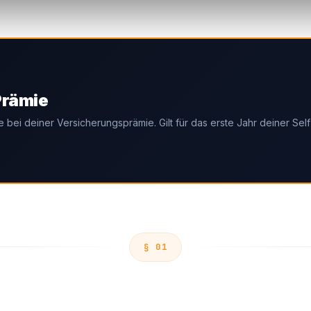
Prämie
bei deiner Versicherungsprämie. Gilt für das erste Jahr deiner Sel
§ 01