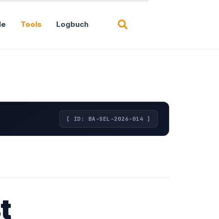
Suchen
le
Tools
Logbuch
[ ID: BA-SEL-2026-014 ]
t