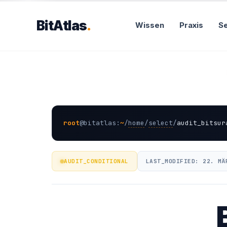
Zum
Inhalt
BitAtlas
Wissen
Praxis
Se
springen
root
@
bitatlas
:
~
/
home
/
select
/
audit_bitsur
AUDIT_CONDITIONAL
LAST_MODIFIED: 22. MÄ