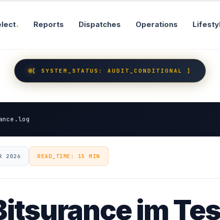
lect
Reports
Dispatches
Operations
Lifesty
[ SYSTEM_STATUS: AUDIT_CONDITIONAL ]
ance.log
R 2026
READ_TIME: 15 MIN
Bitsurance im Tes