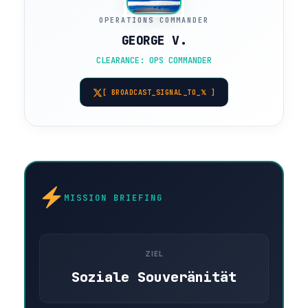
OPERATIONS COMMANDER
GEORGE V.
CLEARANCE: OPS COMMANDER
[ BROADCAST_SIGNAL_TO_𝕏 ]
MISSION BRIEFING
ZIEL
Soziale Souveränität