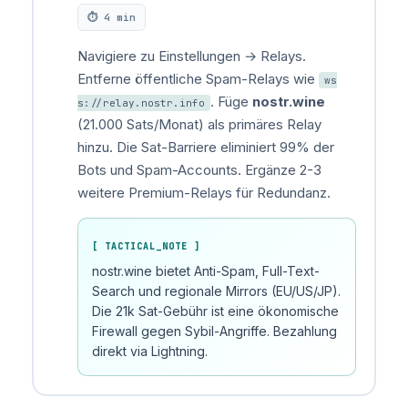
⏱ 4 min
Navigiere zu Einstellungen → Relays.
Entferne öffentliche Spam-Relays wie
ws
. Füge
nostr.wine
s://relay.nostr.info
(21.000 Sats/Monat) als primäres Relay
hinzu. Die Sat-Barriere eliminiert 99% der
Bots und Spam-Accounts. Ergänze 2-3
weitere Premium-Relays für Redundanz.
[ TACTICAL_NOTE ]
nostr.wine bietet Anti-Spam, Full-Text-
Search und regionale Mirrors (EU/US/JP).
Die 21k Sat-Gebühr ist eine ökonomische
Firewall gegen Sybil-Angriffe. Bezahlung
direkt via Lightning.