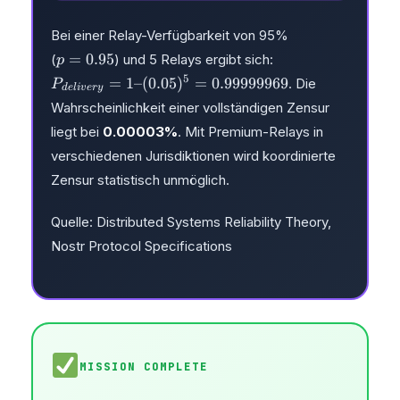
Bei einer Relay-Verfügbarkeit von 95%
p = 0.95
=
0.95
(
) und 5 Relays ergibt sich:
p
P_{delivery} = 1 – (0.05)^5 = 0.99999969
5
=
1–
(
0.05
)
=
0.99999969
. Die
P
d
e
l
i
v
ery
Wahrscheinlichkeit einer vollständigen Zensur
liegt bei
0.00003%
. Mit Premium-Relays in
verschiedenen Jurisdiktionen wird koordinierte
Zensur statistisch unmöglich.
Quelle: Distributed Systems Reliability Theory,
Nostr Protocol Specifications
MISSION COMPLETE