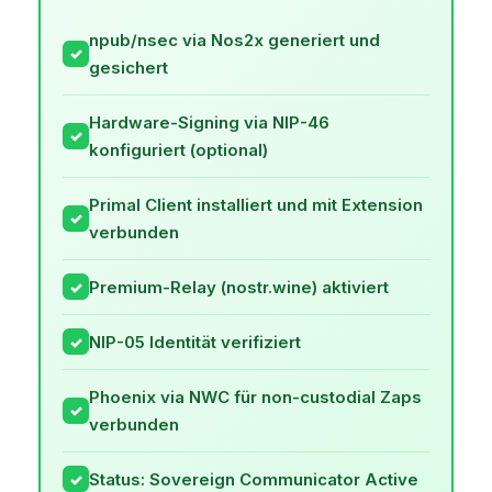
npub/nsec via Nos2x generiert und
✓
gesichert
Hardware-Signing via NIP-46
✓
konfiguriert (optional)
Primal Client installiert und mit Extension
✓
verbunden
Premium-Relay (nostr.wine) aktiviert
✓
NIP-05 Identität verifiziert
✓
Phoenix via NWC für non-custodial Zaps
✓
verbunden
Status: Sovereign Communicator Active
✓