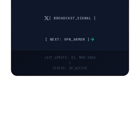
[ BROADCAST_SIGNAL ]
[ NEXT: VPN_ARMOR ]
LAST_UPDATE: 21. MÄR 2026
|
STATUS: OP_ACTIVE