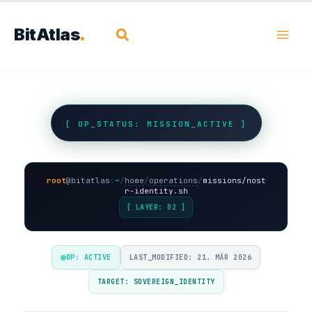
Zum
Inhalt
BitAtlas
Suchen
springen
[ OP_STATUS: MISSION_ACTIVE ]
root
@
bitatlas
:
~
/
home
/
operations
/
missions/nost
r-identity.sh
[ LAYER: 02 ]
OP: ACTIVE
LAST_MODIFIED: 21. MÄR 2026
TARGET: SOVEREIGN_IDENTITY