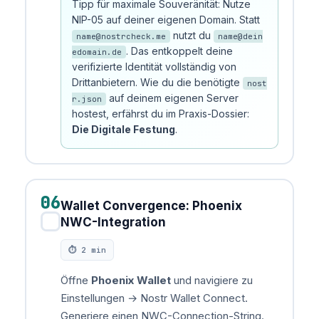
Tipp für maximale Souveränität: Nutze
NIP-05 auf deiner eigenen Domain. Statt
nutzt du
name@nostrcheck.me
name@dein
. Das entkoppelt deine
edomain.de
verifizierte Identität vollständig von
Drittanbietern. Wie du die benötigte
nost
auf deinem eigenen Server
r.json
hostest, erfährst du im Praxis-Dossier:
Die Digitale Festung
.
06
Wallet Convergence: Phoenix
✓
NWC-Integration
⏱ 2 min
Öffne
Phoenix Wallet
und navigiere zu
Einstellungen → Nostr Wallet Connect.
Generiere einen NWC-Connection-String.