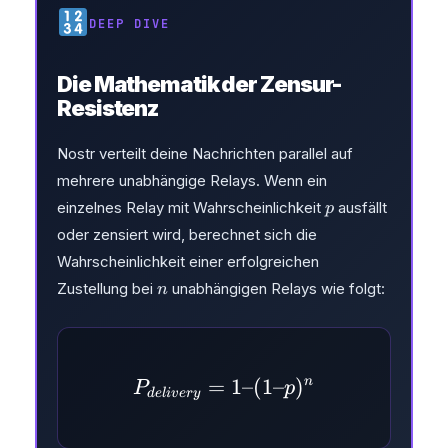
DEEP DIVE
Die Mathematik der Zensur-
Resistenz
Nostr verteilt deine Nachrichten parallel auf
mehrere unabhängige Relays. Wenn ein
p
einzelnes Relay mit Wahrscheinlichkeit
ausfällt
p
oder zensiert wird, berechnet sich die
Wahrscheinlichkeit einer erfolgreichen
n
Zustellung bei
unabhängigen Relays wie folgt:
n
n
=
P_{delivery} = 1 – (1 
1–
(
1–
)
P
p
d
e
l
i
v
ery