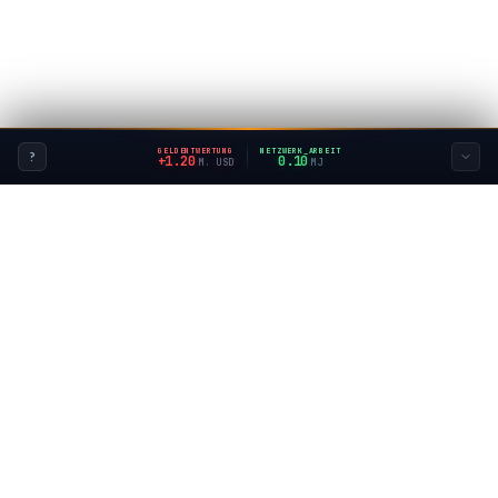
GELDENTWERTUNG
NETZWERK_ARBEIT
?
+1.42
0.12
M. USD
MJ
BitAtlas
Wissen
Praxis
Select
Reports
Dispatches
Operations
Lifestyle